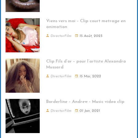
Viens vers moi – Clip court metrage en
animation
DirectorFilm
15 Août, 2023
Clip Fils d’or – pour l’artiste Alexandra
Mussard
DirectorFilm
15 Mai, 2022
Borderline – Andrew – Music video clip
DirectorFilm
01 Jan, 2021