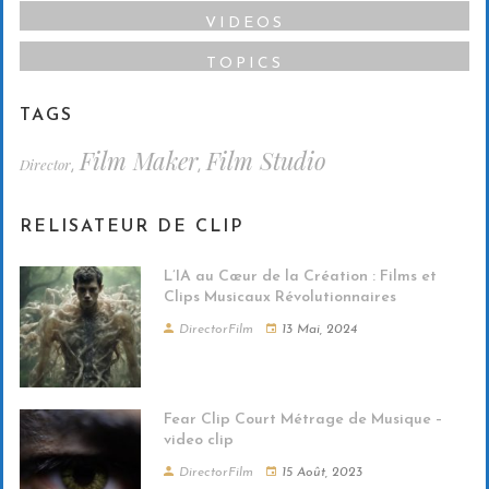
VIDEOS
TOPICS
TAGS
Film Maker
Film Studio
Director
,
,
RELISATEUR DE CLIP
L’IA au Cœur de la Création : Films et
Clips Musicaux Révolutionnaires
DirectorFilm
13 Mai, 2024
Fear Clip Court Métrage de Musique –
video clip
DirectorFilm
15 Août, 2023