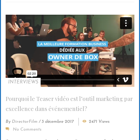
INTERVIEWS
Pourquoi le Teaser vidéo est l’outil marketing par
excellence dans événementiel?
By
DirectorFilm
/
3 décembre 2017
2471 Views
No Comments