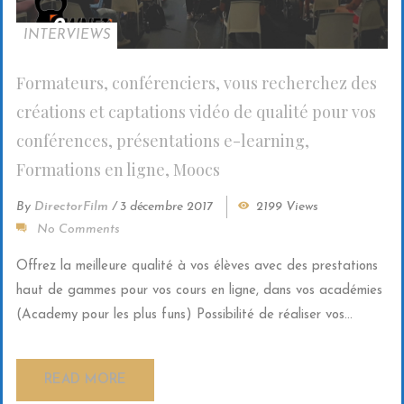
INTERVIEWS
Formateurs, conférenciers, vous recherchez des
créations et captations vidéo de qualité pour vos
conférences, présentations e-learning,
Formations en ligne, Moocs
By
DirectorFilm
/
3 décembre 2017
2199 Views
No Comments
Offrez la meilleure qualité à vos élèves avec des prestations
haut de gammes pour vos cours en ligne, dans vos académies
(Academy pour les plus funs) Possibilité de réaliser vos...
READ MORE