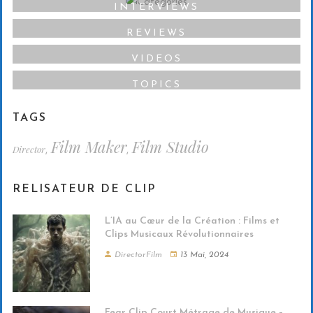
INTERVIEWS
REVIEWS
VIDEOS
TOPICS
TAGS
Film Maker
Film Studio
Director
,
,
RELISATEUR DE CLIP
L’IA au Cœur de la Création : Films et
Clips Musicaux Révolutionnaires
DirectorFilm
13 Mai, 2024
Fear Clip Court Métrage de Musique –