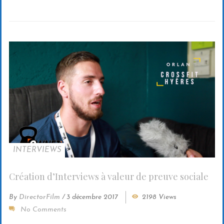
INTERVIEWS
Création d’Interviews à valeur de preuve sociale
By
DirectorFilm
/
3 décembre 2017
2198 Views
No Comments