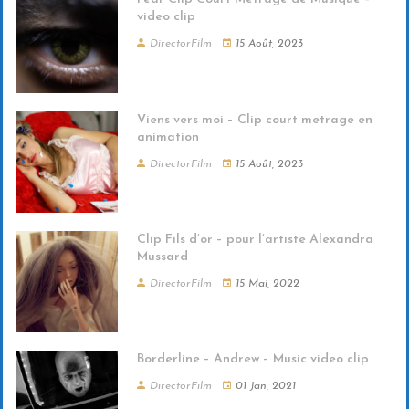
video clip
DirectorFilm
15 Août, 2023
Viens vers moi – Clip court metrage en
animation
DirectorFilm
15 Août, 2023
Clip Fils d’or – pour l’artiste Alexandra
Mussard
DirectorFilm
15 Mai, 2022
Borderline – Andrew – Music video clip
DirectorFilm
01 Jan, 2021