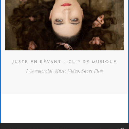
JUSTE EN RÊVANT – CLIP DE MUSIQUE
Commercial
Music Video
Short Film
/
,
,