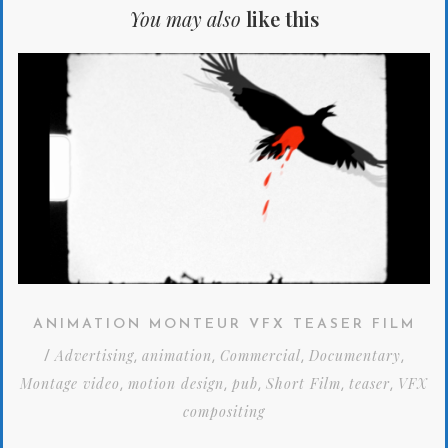
You may also
like this
ANIMATION MONTEUR VFX TEASER FILM
Advertising
animation
Commercial
Documentary
/
,
,
,
,
Montage video
motion design
pub
Short Film
teaser
VFX
,
,
,
,
,
compositing